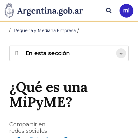
Pasar al contenido principal
Presidencia
Buscar
Ir
a
de
Mi
…
Pequeña y Mediana Empresa
Arg
la
Nación
En esta sección
¿Qué es una
MiPyME?
Compartir en
redes sociales
Compartir en Facebook
Compartir en Twitter
Compartir en Linkedin
Compartir en Whatsapp
Compartir en Telegram